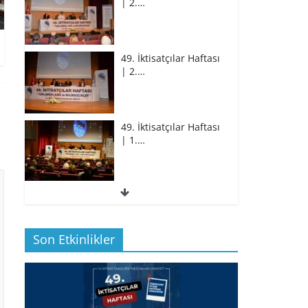
49. İktisatçılar Haftası
| 2.…
49. İktisatçılar Haftası
| 1.…
49. İktisatçılar Haftası
| 1.…
Son Etkinlikler
BİZ İKTİSATLILAR:
İÇİMİZDEN BİRİ PROF.…