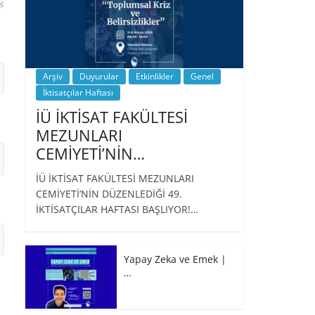
Arşiv
Duyurular
Etkinlikler
Genel
İktisatçılar Haftası
İÜ İKTİSAT FAKÜLTESİ
MEZUNLARI
CEMİYETİ’NİN…
İÜ İKTİSAT FAKÜLTESİ MEZUNLARI
CEMİYETİ’NİN DÜZENLEDİĞİ 49.
İKTİSATÇILAR HAFTASI BAŞLIYOR!…
Yapay Zeka ve Emek |
…