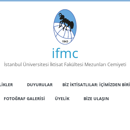
ifmc
İstanbul Üniversitesi İktisat Fakültesi Mezunları Cemiyeti
LIKLER
DUYURULAR
BIZ İKTISATLILAR: İÇIMIZDEN BIRI
FOTOĞRAF GALERISI
ÜYELIK
BIZE ULAŞIN