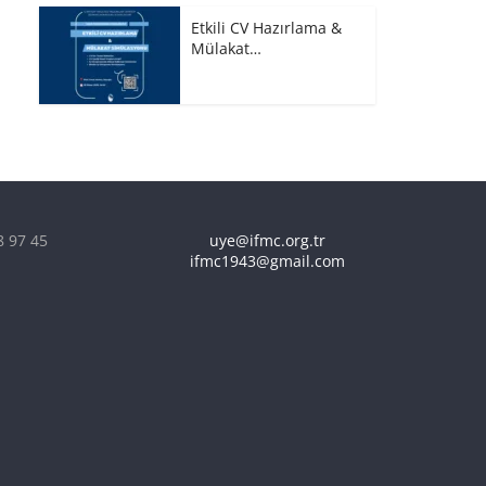
Etkili CV Hazırlama &
Mülakat…
8 97 45
uye@ifmc.org.tr
ifmc1943@gmail.com