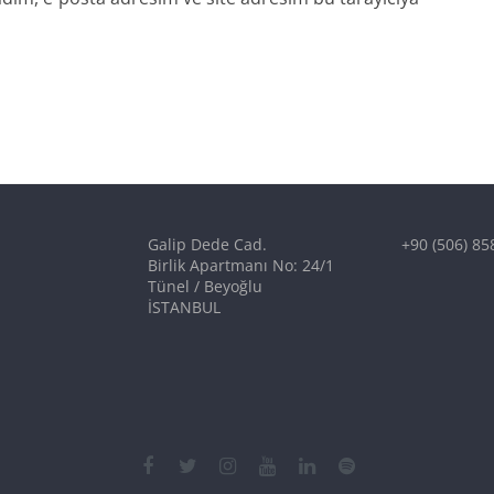
Galip Dede Cad.
+90 (506) 85
Birlik Apartmanı No: 24/1
Tünel / Beyoğlu
İSTANBUL