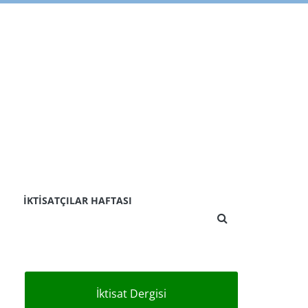
İKTISATÇILAR HAFTASI
İktisat Dergisi