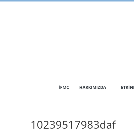
Skip
to
content
İFMC
HAKKIMIZDA
ETKIN
10239517983daf