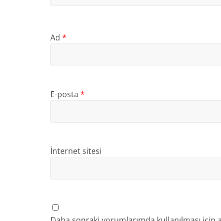
Ad
*
E-posta
*
İnternet sitesi
Daha sonraki yorumlarımda kullanılması için a