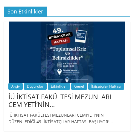
Son Etkinlikler
BİZ İKTİSATLILAR: İÇİMİZDEN BİRİ PROF.
…
Arşiv
Duyurular
Etkinlikler
Genel
İktisatçılar Haftası
İÜ İKTİSAT FAKÜLTESİ MEZUNLARI
CEMİYETİ’NİN…
İÜ İKTİSAT FAKÜLTESİ MEZUNLARI CEMİYETİ’NİN
DÜZENLEDİĞİ 49. İKTİSATÇILAR HAFTASI BAŞLIYOR!…