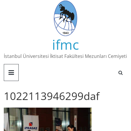
Skip
to
content
ifmc
İstanbul Üniversitesi İktisat Fakültesi Mezunları Cemiyeti
1022113946299daf