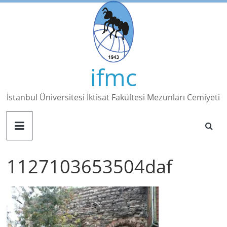
Skip
to
content
ifmc
İstanbul Üniversitesi İktisat Fakültesi Mezunları Cemiyeti
1127103653504daf