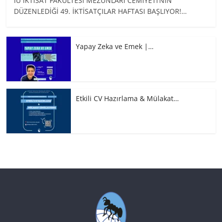
İÜ İKTİSAT FAKÜLTESİ MEZUNLARI CEMİYETİ’NİN
DÜZENLEDİĞİ 49. İKTİSATÇILAR HAFTASI BAŞLIYOR!…
Yapay Zeka ve Emek |…
Etkili CV Hazırlama & Mülakat…