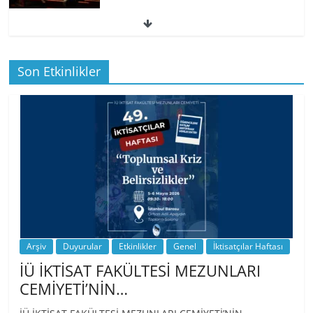
49. İktisatçılar Haftası | 1.…
Son Etkinlikler
BİZ İKTİSATLILAR: İÇİMİZDEN BİRİ PROF.
…
Arşiv
Duyurular
Etkinlikler
Genel
İktisatçılar Haftası
İÜ İKTİSAT FAKÜLTESİ MEZUNLARI
CEMİYETİ’NİN…