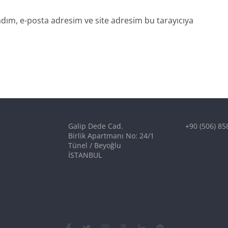
dım, e-posta adresim ve site adresim bu tarayıcıya
Galip Dede Cad.
+90 (506) 85
Birlik Apartmanı No: 24/1
Tünel / Beyoğlu
İSTANBUL