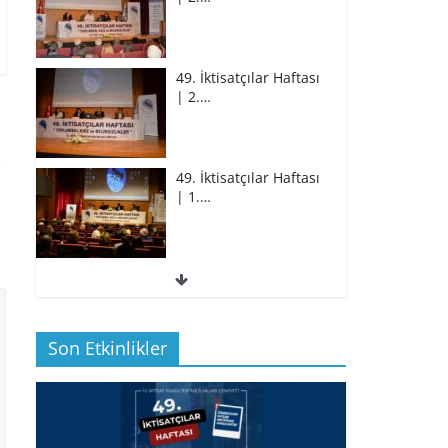
49. İktisatçılar Haftası
| 2.…
49. İktisatçılar Haftası
| 1.…
49. İktisatçılar Haftası
| 1.…
Son Etkinlikler
BİZ İKTİSATLILAR:
İÇİMİZDEN BİRİ PROF.…