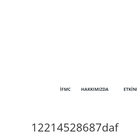
Skip
to
content
İFMC
HAKKIMIZDA
ETKIN
12214528687daf