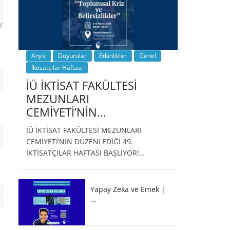
Arşiv
Duyurular
Etkinlikler
Genel
İktisatçılar Haftası
İÜ İKTİSAT FAKÜLTESİ
MEZUNLARI
CEMİYETİ’NİN…
İÜ İKTİSAT FAKÜLTESİ MEZUNLARI
CEMİYETİ’NİN DÜZENLEDİĞİ 49.
İKTİSATÇILAR HAFTASI BAŞLIYOR!…
Yapay Zeka ve Emek |
…