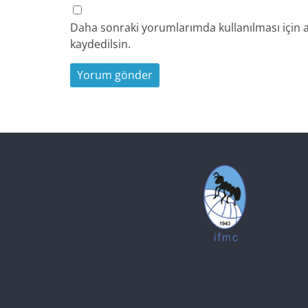
Daha sonraki yorumlarımda kullanılması için a
kaydedilsin.