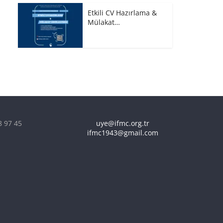
Etkili CV Hazırlama &
Mülakat…
8 97 45
uye@ifmc.org.tr
ifmc1943@gmail.com