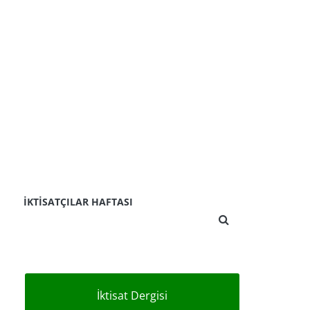
İKTISATÇILAR HAFTASI
İktisat Dergisi