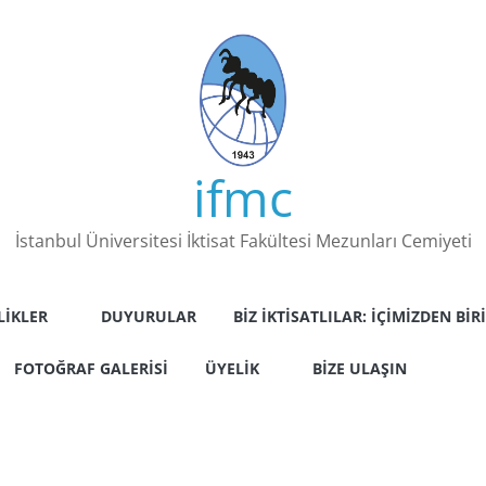
ifmc
İstanbul Üniversitesi İktisat Fakültesi Mezunları Cemiyeti
LIKLER
DUYURULAR
BIZ İKTISATLILAR: İÇIMIZDEN BIRI
FOTOĞRAF GALERISI
ÜYELIK
BIZE ULAŞIN