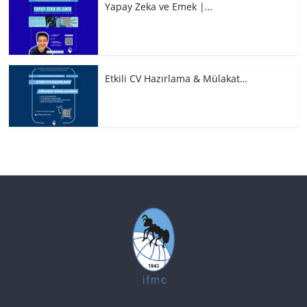
Yapay Zeka ve Emek |…
Etkili CV Hazırlama & Mülakat…