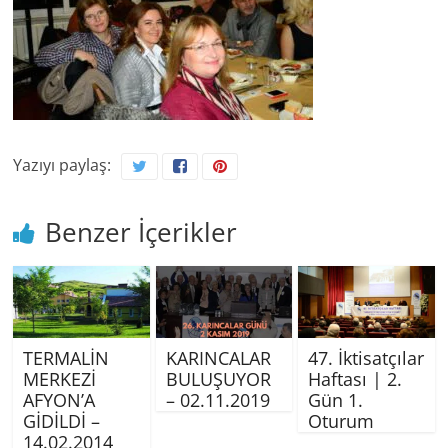
Yazıyı paylaş:
Benzer İçerikler
TERMALİN
KARINCALAR
47. İktisatçılar
MERKEZİ
BULUŞUYOR
Haftası | 2.
AFYON’A
– 02.11.2019
Gün 1.
GİDİLDİ –
Oturum
14.02.2014