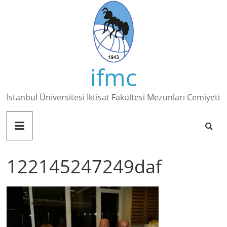
Skip
to
content
ifmc
İstanbul Üniversitesi İktisat Fakültesi Mezunları Cemiyeti
122145247249daf