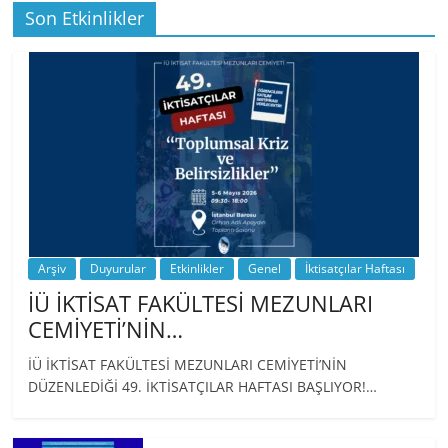
Son Etkinlikler
BİZ İKTİSATLILAR: İÇİMİZDEN BİRİ PROF.
…
Arşiv
Duyurular
Etkinlikler
Genel
İktisatçılar Haftası
İÜ İKTİSAT FAKÜLTESİ MEZUNLARI
CEMİYETİ’NİN…
İÜ İKTİSAT FAKÜLTESİ MEZUNLARI CEMİYETİ’NİN
DÜZENLEDİĞİ 49. İKTİSATÇILAR HAFTASI BAŞLIYOR!…