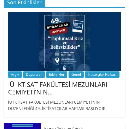
Son Etkinlikler
BİZ İKTİSATLILAR: İÇİMİZDEN BİRİ PROF.
…
Arşiv
Duyurular
Etkinlikler
Genel
İktisatçılar Haftası
İÜ İKTİSAT FAKÜLTESİ MEZUNLARI
CEMİYETİ’NİN…
İÜ İKTİSAT FAKÜLTESİ MEZUNLARI CEMİYETİ’NİN
DÜZENLEDİĞİ 49. İKTİSATÇILAR HAFTASI BAŞLIYOR!…
Yapay Zeka ve Emek |…