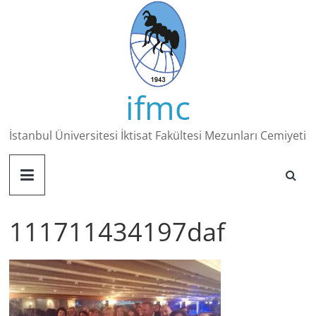
Skip
to
content
ifmc
İstanbul Üniversitesi İktisat Fakültesi Mezunları Cemiyeti
111711434197daf