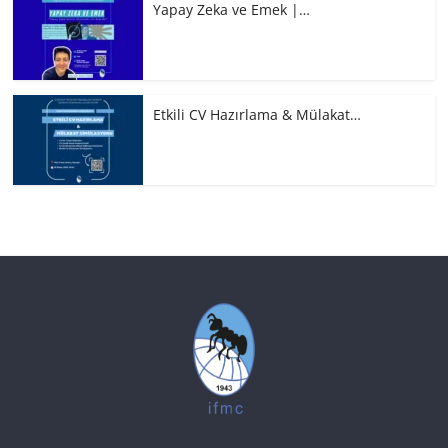
Yapay Zeka ve Emek |…
Etkili CV Hazırlama & Mülakat…