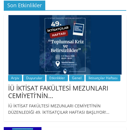
Son Etkinlikler
BİZ İKTİSATLILAR: İÇİMİZDEN BİRİ PROF.
…
Arşiv
Duyurular
Etkinlikler
Genel
İktisatçılar Haftası
İÜ İKTİSAT FAKÜLTESİ MEZUNLARI
CEMİYETİ’NİN…
İÜ İKTİSAT FAKÜLTESİ MEZUNLARI CEMİYETİ’NİN
DÜZENLEDİĞİ 49. İKTİSATÇILAR HAFTASI BAŞLIYOR!…