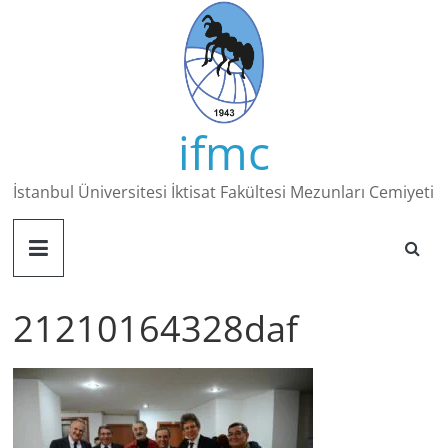
Skip
to
content
ifmc
İstanbul Üniversitesi İktisat Fakültesi Mezunları Cemiyeti
21210164328daf