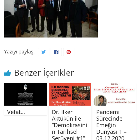
Yazıyı paylaş:
Benzer İçerikler
Vefat…
Dr. İlker
Pandemi
Aktükün ile
Sürecinde
“Demokrasini
Emeğin
n Tarihsel
Dünyası 1 –
Serüveni #1”
03.12.2020