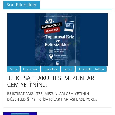
Son Etkinlikler
BİZ İKTİSATLILAR: İÇİMİZDEN BİRİ PROF.
…
Arşiv
Duyurular
Etkinlikler
Genel
İktisatçılar Haftası
İÜ İKTİSAT FAKÜLTESİ MEZUNLARI
CEMİYETİ’NİN…
İÜ İKTİSAT FAKÜLTESİ MEZUNLARI CEMİYETİ’NİN
DÜZENLEDİĞİ 49. İKTİSATÇILAR HAFTASI BAŞLIYOR!…