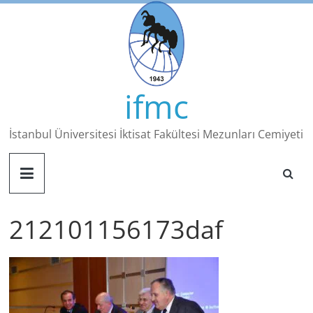
Skip
to
content
ifmc
İstanbul Üniversitesi İktisat Fakültesi Mezunları Cemiyeti
212101156173daf