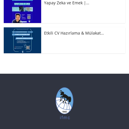
Yapay Zeka ve Emek |…
Etkili CV Hazırlama & Mülakat…