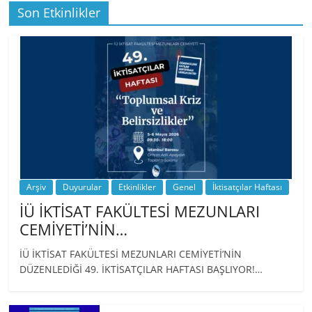
Son Etkinlikler
BİZ İKTİSATLILAR: İÇİMİZDEN BİRİ PROF.
…
Arşiv
Duyurular
Etkinlikler
Genel
İktisatçılar Haftası
İÜ İKTİSAT FAKÜLTESİ MEZUNLARI
CEMİYETİ’NİN…
İÜ İKTİSAT FAKÜLTESİ MEZUNLARI CEMİYETİ’NİN
DÜZENLEDİĞİ 49. İKTİSATÇILAR HAFTASI BAŞLIYOR!…