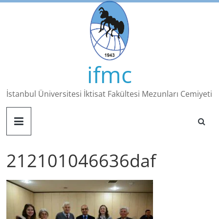
Skip
to
content
ifmc
İstanbul Üniversitesi İktisat Fakültesi Mezunları Cemiyeti
212101046636daf