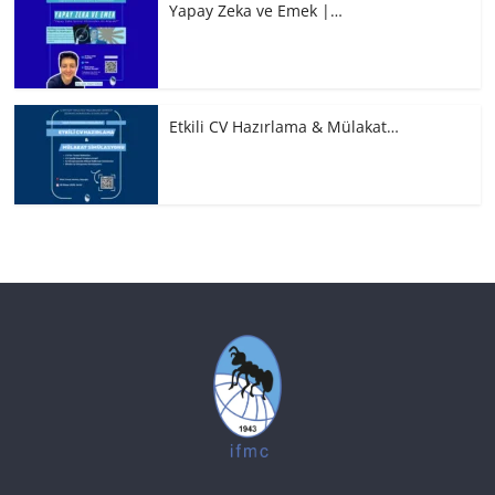
Yapay Zeka ve Emek |…
Etkili CV Hazırlama & Mülakat…