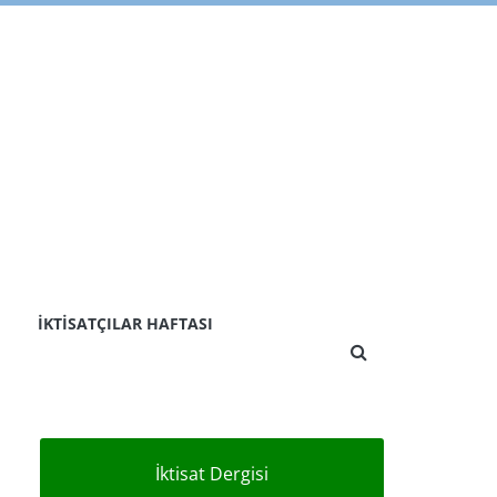
İKTISATÇILAR HAFTASI
İktisat Dergisi