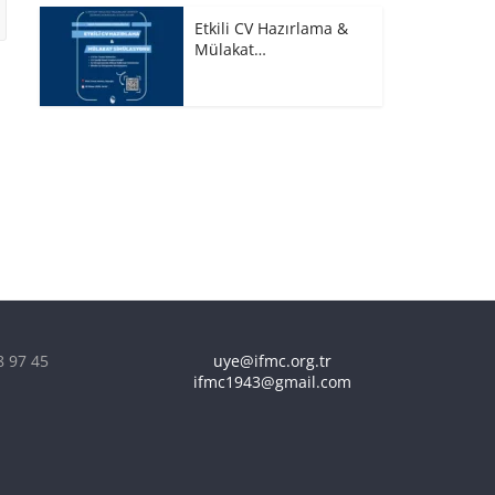
Etkili CV Hazırlama &
Mülakat…
8 97 45
uye@ifmc.org.tr
ifmc1943@gmail.com