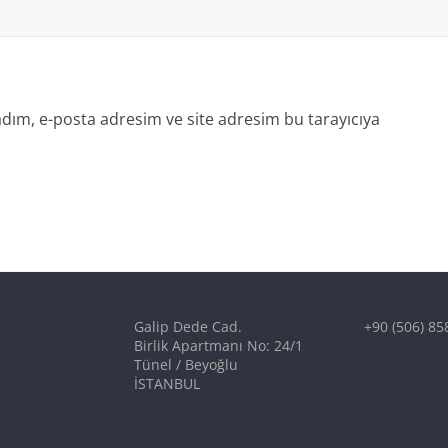
dım, e-posta adresim ve site adresim bu tarayıcıya
Galip Dede Cad.
+90 (506) 85
Birlik Apartmanı No: 24/1
Tünel / Beyoğlu
İSTANBUL