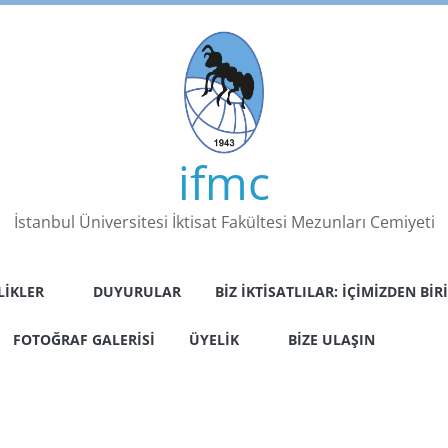
ifmc
İstanbul Üniversitesi İktisat Fakültesi Mezunları Cemiyeti
LIKLER
DUYURULAR
BIZ İKTISATLILAR: İÇIMIZDEN BIRI
FOTOĞRAF GALERISI
ÜYELIK
BIZE ULAŞIN