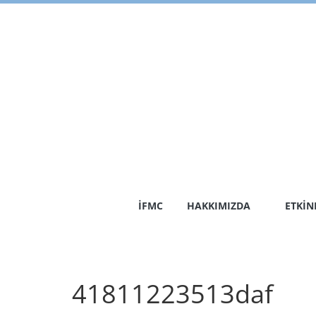
Skip
to
content
İFMC
HAKKIMIZDA
ETKIN
41811223513daf