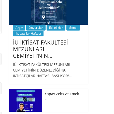
Arşiv
Duyurular
Etkinlikler
Genel
İktisatçılar Haftası
İÜ İKTİSAT FAKÜLTESİ
MEZUNLARI
CEMİYETİ’NİN…
İÜ İKTİSAT FAKÜLTESİ MEZUNLARI
CEMİYETİ’NİN DÜZENLEDİĞİ 49.
İKTİSATÇILAR HAFTASI BAŞLIYOR!…
Yapay Zeka ve Emek |
…