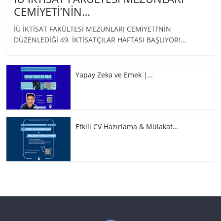
CEMİYETİ’NİN…
İÜ İKTİSAT FAKÜLTESİ MEZUNLARI CEMİYETİ’NİN
DÜZENLEDİĞİ 49. İKTİSATÇILAR HAFTASI BAŞLIYOR!…
Yapay Zeka ve Emek |…
Etkili CV Hazırlama & Mülakat…