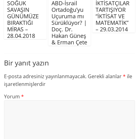
SOĞUK
ABD-İsrail
İKTİSATÇILAR
SAVAŞIN
Ortadoğu’yu
TARTIŞIYOR
GÜNÜMÜZE
Uçuruma mı
“İKTİSAT VE
BIRAKTIĞI
Sürüklüyor? |
MATEMATİK”
MİRAS –
Doç. Dr.
– 29.03.2014
28.04.2018
Hakan Güneş
& Erman Çete
Bir yanıt yazın
E-posta adresiniz yayınlanmayacak.
Gerekli alanlar
*
ile
işaretlenmişlerdir
Yorum
*