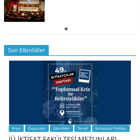
49. İktisatçılar Haftası | 1.…
Son Etkinlikler
BİZ İKTİSATLILAR: İÇİMİZDEN BİRİ PROF.
…
Arşiv
Duyurular
Etkinlikler
Genel
İktisatçılar Haftası
İÜ İKTİSAT FAKÜLTESİ MEZUNLARI