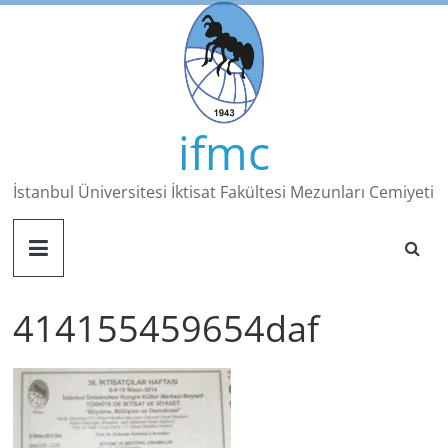
Skip
to
content
ifmc
İstanbul Üniversitesi İktisat Fakültesi Mezunları Cemiyeti
414155459654daf