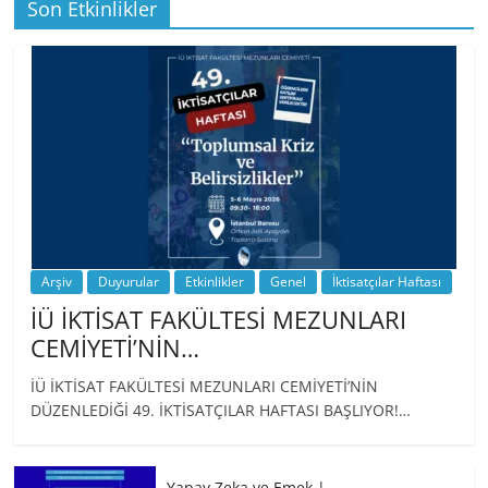
Son Etkinlikler
BİZ İKTİSATLILAR: İÇİMİZDEN BİRİ PROF.
…
Arşiv
Duyurular
Etkinlikler
Genel
İktisatçılar Haftası
İÜ İKTİSAT FAKÜLTESİ MEZUNLARI
CEMİYETİ’NİN…
İÜ İKTİSAT FAKÜLTESİ MEZUNLARI CEMİYETİ’NİN
DÜZENLEDİĞİ 49. İKTİSATÇILAR HAFTASI BAŞLIYOR!…
Yapay Zeka ve Emek |…