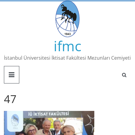
Skip
to
content
ifmc
İstanbul Üniversitesi İktisat Fakültesi Mezunları Cemiyeti
47