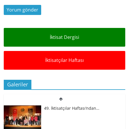
İktisat Dergisi
İktisatçılar Haftası
Galeriler
49. İktisatçılar Haftası’ndan…