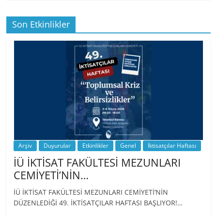
Son Etkinlikler
BİZ İKTİSATLILAR: İÇİMİZDEN BİRİ PROF.
…
Arşiv
Duyurular
Etkinlikler
Genel
İktisatçılar Haftası
İÜ İKTİSAT FAKÜLTESİ MEZUNLARI
CEMİYETİ’NİN…
İÜ İKTİSAT FAKÜLTESİ MEZUNLARI CEMİYETİ’NİN
DÜZENLEDİĞİ 49. İKTİSATÇILAR HAFTASI BAŞLIYOR!…