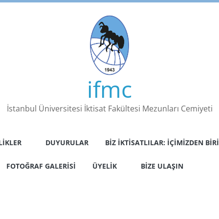
ifmc
İstanbul Üniversitesi İktisat Fakültesi Mezunları Cemiyeti
LIKLER
DUYURULAR
BIZ İKTISATLILAR: İÇIMIZDEN BIRI
FOTOĞRAF GALERISI
ÜYELIK
BIZE ULAŞIN