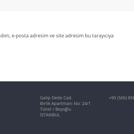
dım, e-posta adresim ve site adresim bu tarayıcıya
Galip Dede Cad.
+90 (506) 85
Birlik Apartmanı No: 24/1
Tünel / Beyoğlu
İSTANBUL