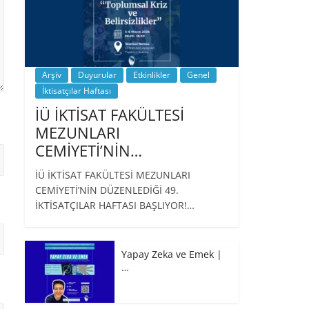
Arşiv
Duyurular
Etkinlikler
Genel
İktisatçılar Haftası
İÜ İKTİSAT FAKÜLTESİ
MEZUNLARI
CEMİYETİ’NİN…
İÜ İKTİSAT FAKÜLTESİ MEZUNLARI
CEMİYETİ’NİN DÜZENLEDİĞİ 49.
İKTİSATÇILAR HAFTASI BAŞLIYOR!…
Yapay Zeka ve Emek |
…