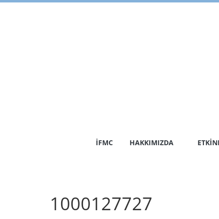
Skip
to
content
İFMC
HAKKIMIZDA
ETKIN
1000127727