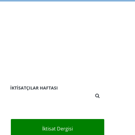
İKTISATÇILAR HAFTASI
İktisat Dergisi