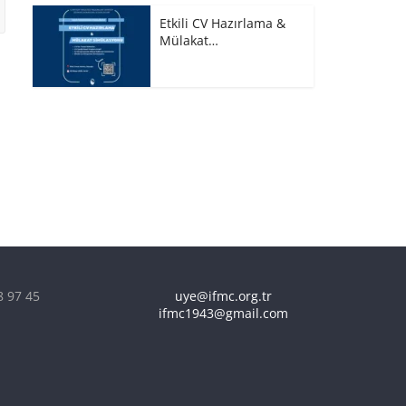
Etkili CV Hazırlama &
Mülakat…
8 97 45
uye@ifmc.org.tr
ifmc1943@gmail.com