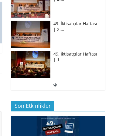
49. İktisatçılar Haftası
| 2.…
49. İktisatçılar Haftası
| 1.…
49. İktisatçılar Haftası
| 1.…
Son Etkinlikler
BİZ İKTİSATLILAR:
İÇİMİZDEN BİRİ PROF.…