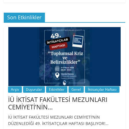
Son Etkinlikler
BİZ İKTİSATLILAR: İÇİMİZDEN BİRİ PROF.
…
Arşiv
Duyurular
Etkinlikler
Genel
İktisatçılar Haftası
İÜ İKTİSAT FAKÜLTESİ MEZUNLARI
CEMİYETİ’NİN…
İÜ İKTİSAT FAKÜLTESİ MEZUNLARI CEMİYETİ’NİN
DÜZENLEDİĞİ 49. İKTİSATÇILAR HAFTASI BAŞLIYOR!…