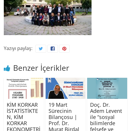
Yazıyı paylaş:
Benzer İçerikler
KİM KORKAR
19 Mart
Doç. Dr.
İSTATİSTİKTE
Sürecinin
Adem Levent
N, KİM
Bilançosu |
ile “sosyal
KORKAR
Prof. Dr.
bilimlerde
EKONOMETRİ
Murat Birdal
felsefe ve