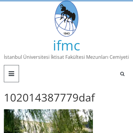
Skip
to
content
ifmc
İstanbul Üniversitesi İktisat Fakültesi Mezunları Cemiyeti
102014387779daf