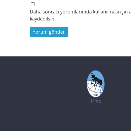
Daha sonraki yorumlarımda kullanılması için a
kaydedilsin.