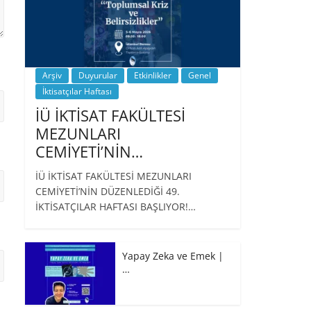
Arşiv
Duyurular
Etkinlikler
Genel
İktisatçılar Haftası
İÜ İKTİSAT FAKÜLTESİ
MEZUNLARI
CEMİYETİ’NİN…
İÜ İKTİSAT FAKÜLTESİ MEZUNLARI
CEMİYETİ’NİN DÜZENLEDİĞİ 49.
İKTİSATÇILAR HAFTASI BAŞLIYOR!…
Yapay Zeka ve Emek |
…