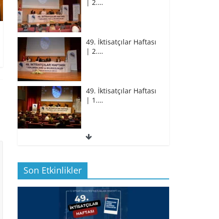
49. İktisatçılar Haftası
| 2.…
49. İktisatçılar Haftası
| 1.…
49. İktisatçılar Haftası
| 1.…
Son Etkinlikler
BİZ İKTİSATLILAR:
İÇİMİZDEN BİRİ PROF.…