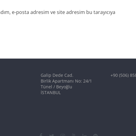
dım, e-posta adresim ve site adresim bu tarayıcıya
Galip Dede Cad.
+90 (506) 85
Birlik Apartmanı No: 24/1
Tünel / Beyoğlu
İSTANBUL