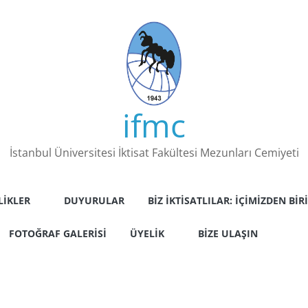
ifmc
İstanbul Üniversitesi İktisat Fakültesi Mezunları Cemiyeti
LIKLER
DUYURULAR
BIZ İKTISATLILAR: İÇIMIZDEN BIRI
FOTOĞRAF GALERISI
ÜYELIK
BIZE ULAŞIN