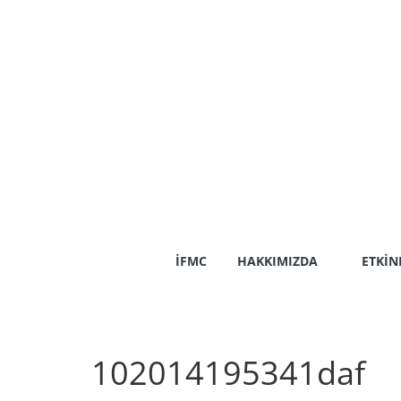
Skip
to
content
İFMC
HAKKIMIZDA
ETKIN
102014195341daf