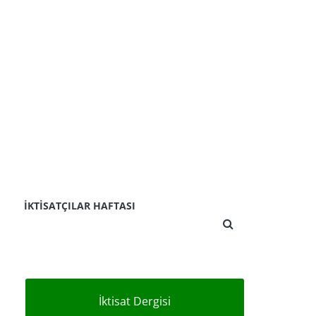
İKTISATÇILAR HAFTASI
İktisat Dergisi