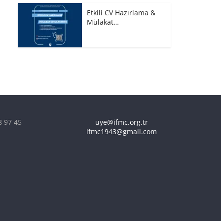
Etkili CV Hazırlama &
Mülakat…
8 97 45
uye@ifmc.org.tr
ifmc1943@gmail.com