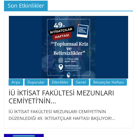
Son Etkinlikler
BİZ İKTİSATLILAR: İÇİMİZDEN BİRİ PROF.
…
Arşiv
Duyurular
Etkinlikler
Genel
İktisatçılar Haftası
İÜ İKTİSAT FAKÜLTESİ MEZUNLARI
CEMİYETİ’NİN…
İÜ İKTİSAT FAKÜLTESİ MEZUNLARI CEMİYETİ’NİN
DÜZENLEDİĞİ 49. İKTİSATÇILAR HAFTASI BAŞLIYOR!…