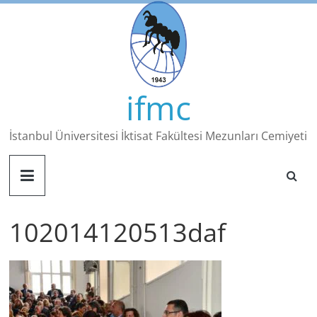
Skip
to
content
ifmc
İstanbul Üniversitesi İktisat Fakültesi Mezunları Cemiyeti
102014120513daf