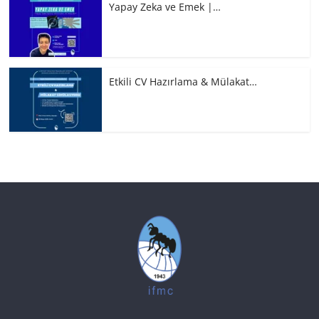
Yapay Zeka ve Emek |…
Etkili CV Hazırlama & Mülakat…