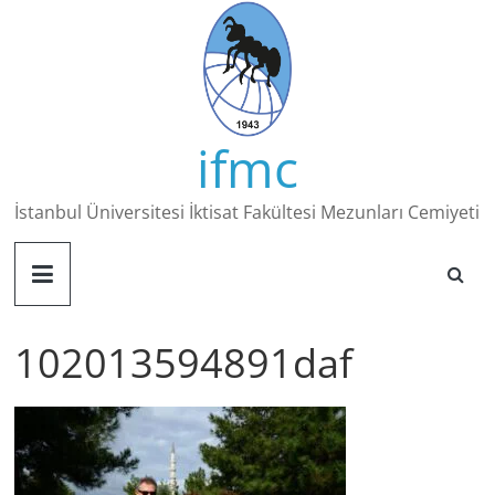
Skip
to
content
ifmc
İstanbul Üniversitesi İktisat Fakültesi Mezunları Cemiyeti
102013594891daf