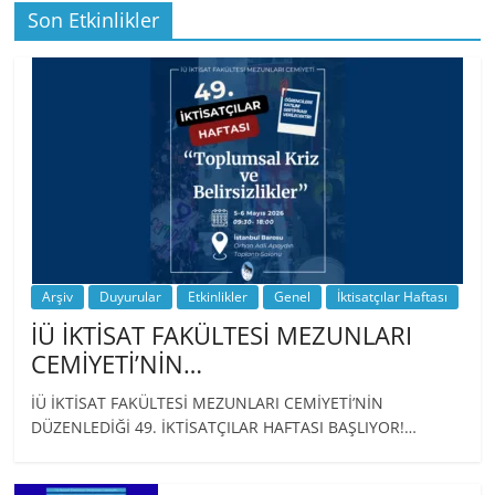
Son Etkinlikler
BİZ İKTİSATLILAR: İÇİMİZDEN BİRİ PROF.
…
Arşiv
Duyurular
Etkinlikler
Genel
İktisatçılar Haftası
İÜ İKTİSAT FAKÜLTESİ MEZUNLARI
CEMİYETİ’NİN…
İÜ İKTİSAT FAKÜLTESİ MEZUNLARI CEMİYETİ’NİN
DÜZENLEDİĞİ 49. İKTİSATÇILAR HAFTASI BAŞLIYOR!…