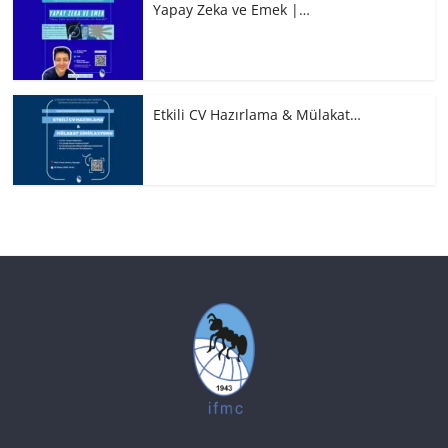
Yapay Zeka ve Emek |…
Etkili CV Hazırlama & Mülakat…