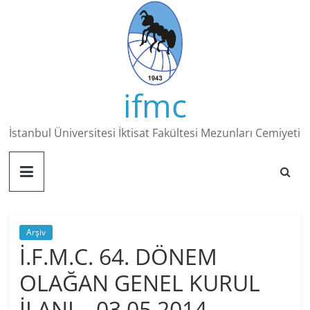
Skip
to
content
ifmc
İstanbul Üniversitesi İktisat Fakültesi Mezunları Cemiyeti
Arşiv
İ.F.M.C. 64. DÖNEM
OLAĞAN GENEL KURUL
İLANI – 03.05.2014