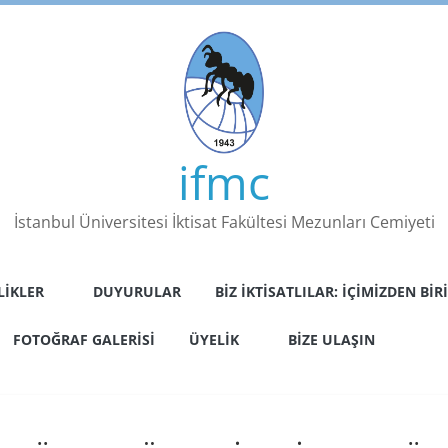
ifmc
İstanbul Üniversitesi İktisat Fakültesi Mezunları Cemiyeti
LIKLER
DUYURULAR
BIZ İKTISATLILAR: İÇIMIZDEN BIRI
FOTOĞRAF GALERISI
ÜYELIK
BIZE ULAŞIN