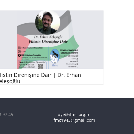
ilistin Direnişine Dair | Dr. Erhan
eleşoğlu
8 97 45
uye@ifmc.org.tr
ifmc1943@gmail.com