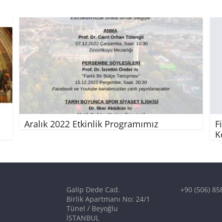
Aralık 2022 Etkinlik Programımız
F
K
Galip Dede Cad.
+90 (506) 85
Birlik Apartmanı No: 24/1
Tünel / Beyoğlu
İSTANBUL