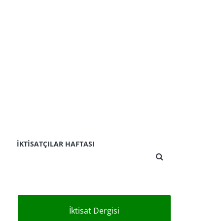
İKTISATÇILAR HAFTASI
İktisat Dergisi