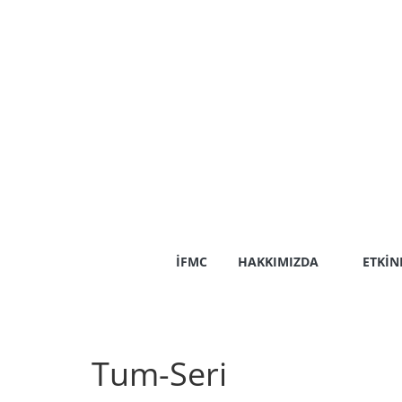
Skip
to
content
İFMC
HAKKIMIZDA
ETKIN
Tum-Seri