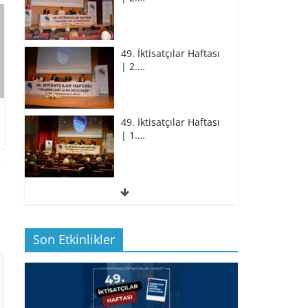
49. İktisatçılar Haftası
| 2.…
49. İktisatçılar Haftası
| 1.…
49. İktisatçılar Haftası
| 1.…
Son Etkinlikler
BİZ İKTİSATLILAR:
İÇİMİZDEN BİRİ PROF.…