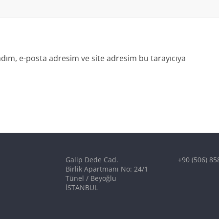
dım, e-posta adresim ve site adresim bu tarayıcıya
Galip Dede Cad.
+90 (506) 85
Birlik Apartmanı No: 24/1
Tünel / Beyoğlu
İSTANBUL