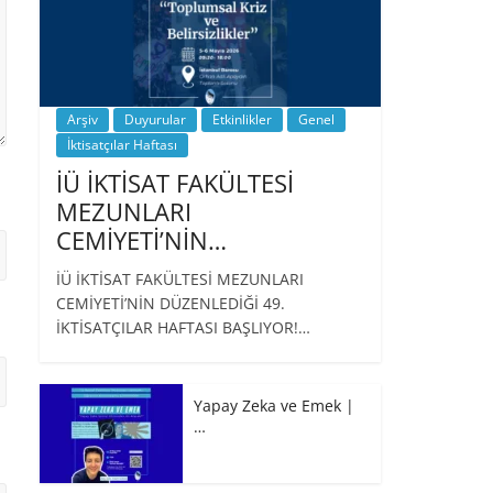
Arşiv
Duyurular
Etkinlikler
Genel
İktisatçılar Haftası
İÜ İKTİSAT FAKÜLTESİ
MEZUNLARI
CEMİYETİ’NİN…
İÜ İKTİSAT FAKÜLTESİ MEZUNLARI
CEMİYETİ’NİN DÜZENLEDİĞİ 49.
İKTİSATÇILAR HAFTASI BAŞLIYOR!…
Yapay Zeka ve Emek |
…