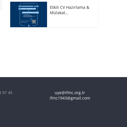
Etkili CV Hazırlama &
Mülakat…
8 97 45
uye@ifmc.org.tr
ifmc1943@gmail.com