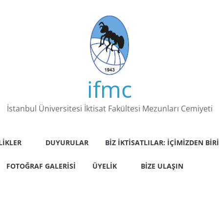
ifmc
İstanbul Üniversitesi İktisat Fakültesi Mezunları Cemiyeti
LIKLER
DUYURULAR
BIZ İKTISATLILAR: İÇIMIZDEN BIRI
FOTOĞRAF GALERISI
ÜYELIK
BIZE ULAŞIN