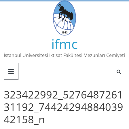
Skip
to
content
ifmc
İstanbul Üniversitesi İktisat Fakültesi Mezunları Cemiyeti
323422992_5276487261
31192_74424294884039
42158_n