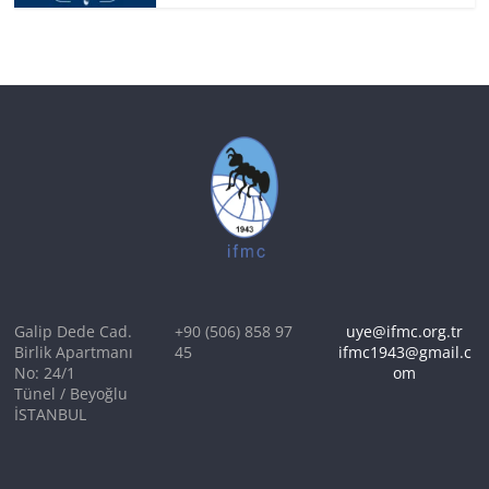
Galip Dede Cad.
+90 (506) 858 97
uye@ifmc.org.tr
Birlik Apartmanı
45
ifmc1943@gmail.c
No: 24/1
om
Tünel / Beyoğlu
İSTANBUL