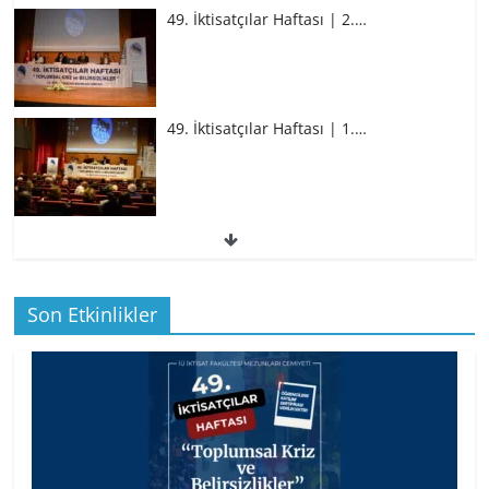
49. İktisatçılar Haftası | 2.…
49. İktisatçılar Haftası | 1.…
49. İktisatçılar Haftası | 1.…
Son Etkinlikler
BİZ İKTİSATLILAR: İÇİMİZDEN BİRİ PROF.
…