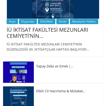
Arşiv
Duyurular
Etkinlikler
Genel
İktisatçılar Haftası
İÜ İKTİSAT FAKÜLTESİ MEZUNLARI
CEMİYETİ’NİN…
İÜ İKTİSAT FAKÜLTESİ MEZUNLARI CEMİYETİ’NİN
DÜZENLEDİĞİ 49. İKTİSATÇILAR HAFTASI BAŞLIYOR!…
Yapay Zeka ve Emek |…
Etkili CV Hazırlama & Mülakat…