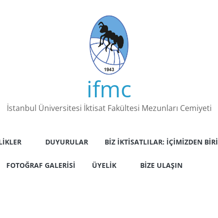
ifmc
İstanbul Üniversitesi İktisat Fakültesi Mezunları Cemiyeti
LIKLER
DUYURULAR
BIZ İKTISATLILAR: İÇIMIZDEN BIRI
FOTOĞRAF GALERISI
ÜYELIK
BIZE ULAŞIN