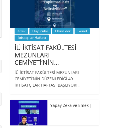
Arşiv
Duyurular
Etkinlikler
Genel
İktisatçılar Haftası
İÜ İKTİSAT FAKÜLTESİ
MEZUNLARI
CEMİYETİ’NİN…
İÜ İKTİSAT FAKÜLTESİ MEZUNLARI
CEMİYETİ’NİN DÜZENLEDİĞİ 49.
İKTİSATÇILAR HAFTASI BAŞLIYOR!…
Yapay Zeka ve Emek |
…