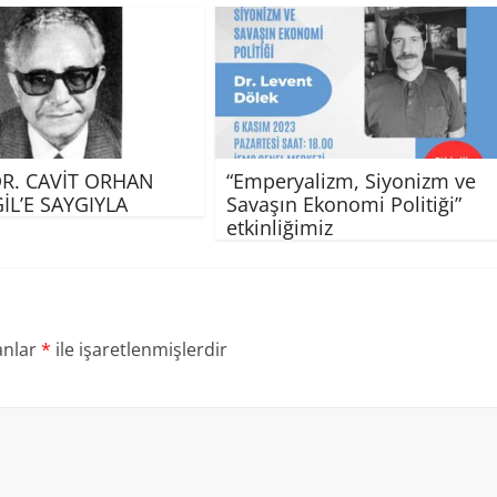
DR. CAVİT ORHAN
“Emperyalizm, Siyonizm ve
İL’E SAYGIYLA
Savaşın Ekonomi Politiği”
etkinliğimiz
anlar
*
ile işaretlenmişlerdir