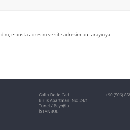
dım, e-posta adresim ve site adresim bu tarayıcıya
Galip Dede Cad.
+90 (506) 85
Birlik Apartmanı No: 24/1
Tünel / Beyoğlu
İSTANBUL