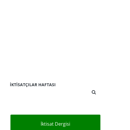
İKTISATÇILAR HAFTASI
İktisat Dergisi