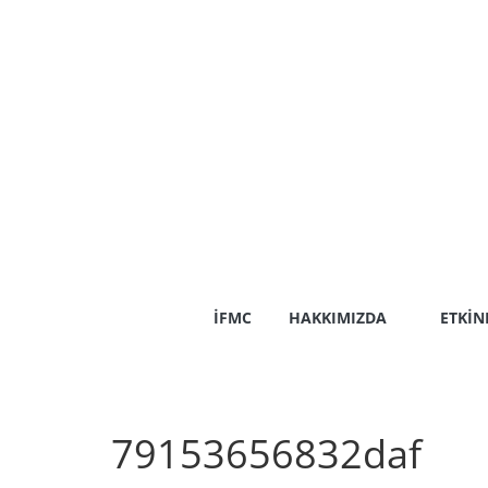
Skip
to
content
İFMC
HAKKIMIZDA
ETKIN
79153656832daf