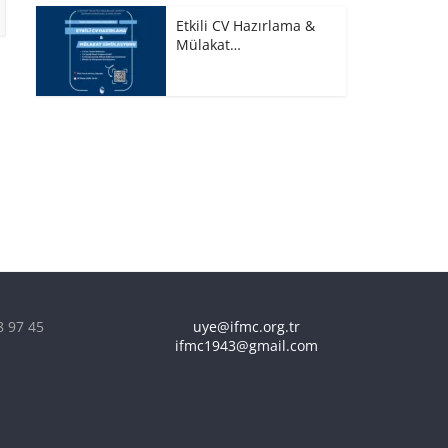
Etkili CV Hazırlama &
Mülakat…
8 97 45
uye@ifmc.org.tr
ifmc1943@gmail.com